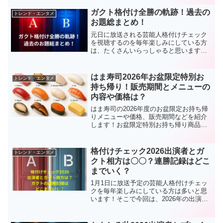
は紹介していきます！ ゴディ
バのチョコロールケーキで
ガクト格付け全勝の軌跡！過去の
トレンド・エンタメ
＼いつもの時間が極上に！...
お題総まとめ！
元日に放送される芸能人格付けチェック
を視聴するのを毎年楽しみにしている方
は、たくさんいらっしゃると思います！
平均視聴率も新春特番では毎年驚異の
20％前後を記録していますまさにお正月
の国民的番組とも言えますね！そんな国
はま寿司2026年お盆限定特別お
トレンド・エンタメ
民的番組の芸能人格付けチ...
持ち帰り！販売期間とメニューの
内容や価格は？
はま寿司の2026年度のお盆限定お持ち帰
りメニューや価格、販売期間などを紹介
します！お盆限定特別お持ち帰り商品
名・価格・ネタ・販売期間・予約方法
は？商品名・人数目安(貫数)・価格商品は
極(きわみ)の1種類です！極(きわみ)の人
格付けチェック2026出演者とガ
トレンド・エンタメ
数分(貫数)で...
クト相方は〇〇？連勝記録はどこ
までいく？
1月1日に放送予定の芸能人格付けチェッ
クを毎年楽しみにしている方は多いと思
います！そこで今回は、2026年の出演者
やガクト氏の相方、ガクト氏の連勝記録
について考察、紹介していきま
す！ 負けを許さないメンタ