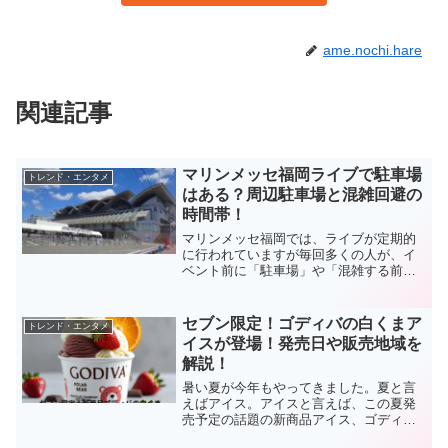
ame.nochi.hare
関連記事
マリンメッセ福岡ライブで駐車場
トレンド・エンタメ
はある？周辺駐車場と混雑回避の
時間帯！
マリンメッセ福岡では、ライブが定期的
に行われていますが毎回多くの人が、イ
ベント前に「駐車場」や「混雑する前に
停められる時間帯」に頭を悩ませて、気
になっている方は少なくありません。そ
こで今回は、『マリンメッセ福岡周辺の
セブン限定！ゴディバの白くまア
トレンド・エンタメ
駐車場』と『混雑回避の時...
イスが登場！発売日や販売地域を
解説！
暑い夏が今年もやってきました。夏と言
えばアイス。アイスと言えば、この夏発
売予定の話題の新商品アイス、ゴディバ
の『白くまの贅沢チョコレート』を今回