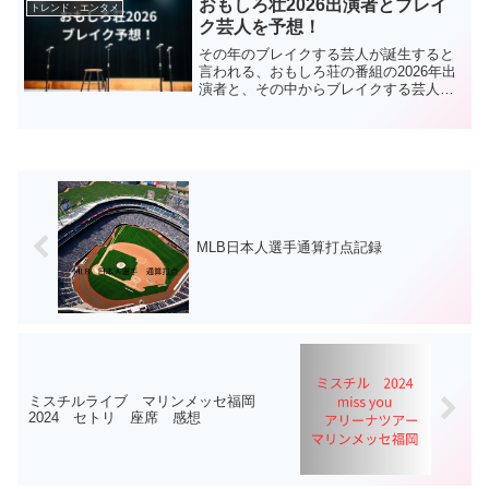
おもしろ壮2026出演者とブレイ
トレンド・エンタメ
ル！ ＼読んで一流の勝...
ク芸人を予想！
その年のブレイクする芸人が誕生すると
言われる、おもしろ荘の番組の2026年出
演者と、その中からブレイクする芸人を
今回は予想していきます！出演者12組の
顔ぶれ今回出演が決まった、ネタ披露を
行う芸人は以下の12組です！・相性はい
いよね・アリ・井...
MLB日本人選手通算打点記録
ミスチルライブ マリンメッセ福岡
2024 セトリ 座席 感想