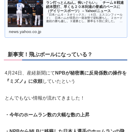
ラン打っとんねん。怖いぐらい」 チーム８戦連
続本塁打、早くも２０本到達の脅威のペースに
（デイリースポーツ） – Yahoo!ニュース
「日本ハム６－３オリックス」（４日、エスコンフィール
ド） 日本ハムが得意の一発攻勢で逆転勝ちし、２カード
連続の勝ち越し。３連勝とし、勝率を５割に戻した。 ２
点ビハインドの五回に西川に移籍初
news.yahoo.co.jp
新事実！飛ぶボールになっている？
4月24日、産経新聞にて
NPBが秘密裏に反発係数の操作を
『ミズノ』に依頼
していたという
とんでもない情報が流れてきました！
・今年のホームラン数の大幅な数の上昇
・NPBからMLBに移籍した日本人選手のホームランの飛