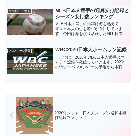
位なのかを紹介します！MLB日本人投
手 防御率ランキング2026年防御率ラン
MLB日本人選手の通算安打記録と
プロスポーツ情報
キングア・リーグ...
シーズン安打数ランキング
MLB日本人選手の活躍は海を越えて、
我々日本人の心を鷲づかみにしていま
す！今回は海を渡り活躍したMLB日本人
選手の通算安打記録選手別シーズンキャ
リアハイ安打数ランキングシーズン安打
数ランキングについて記載を行っていま
WBC2026日本人ホームラン記録
プロスポーツ情報
す！ イチローの...
ここでは、2026年WBC日本人選手のホー
ムラン記録を発信していきます。2026年
の侍ジャパンメンバーの予選から本戦ま
でのホームラン情報を随時更新していき
ます！ 侍ジャパン連覇へ！16番を背
負って応援しよう ＼大谷モデル
が飛ぶように...
2026年メジャー日本人シーズン通算本塁
打記録ランキング