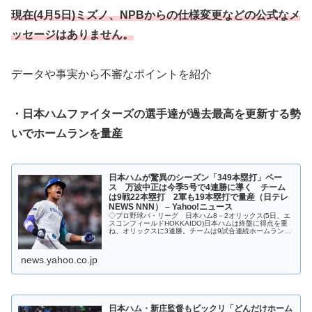
現在(4月5日)ミズノ、NPBからの仕様変更などの公式なメ
ッセージはありません。
データや事実から不審なポイントを紹介
・日本ハムファイターズの選手達が過去最高を更新する勢
いでホームランを量産
日本ハムが驚異のシーズン「349本塁打」ペー
ス 万波中正は今季5号で4連勝に導く チーム
は9戦22本塁打 2軍も19本塁打で量産（日テレ
NEWS NNN） – Yahoo!ニュース
◇プロ野球パ・リーグ 日本ハム8－2オリックス(5日、エ
スコンフィールドHOKKAIDO)日本ハムは終盤に得点を重
ね、オリックスに3連勝。チームは9試合連続ホームランが
飛び出し、12球団ダントツ
news.yahoo.co.jp
日本ハム・新庄監督もビックリ「どんだけホーム