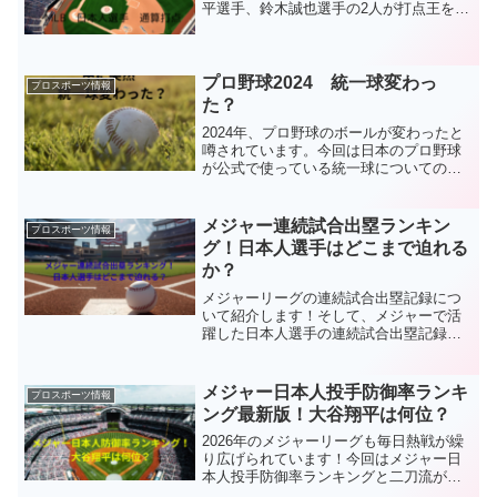
平選手、鈴木誠也選手の2人が打点王を争
うくらいに打点をあげてほしいと勝手に
期待しております！ ＼
残りあとわずか！／(function(b,c,f,g...
プロ野球2024 統一球変わっ
プロスポーツ情報
た？
2024年、プロ野球のボールが変わったと
噂されています。今回は日本のプロ野球
が公式で使っている統一球についての記
事を紹介します！NPBボール急に変わっ
た？今年は各球団ホームランが出ず、飛
ばないボールを使用の可能性も噂されて
メジャー連続試合出塁ランキン
プロスポーツ情報
いました。しかし、...
グ！日本人選手はどこまで迫れる
か？
メジャーリーグの連続試合出塁記録につ
いて紹介します！そして、メジャーで活
躍した日本人選手の連続試合出塁記録と
現役の選手も含めてデータを記載しま
す！ 連続出塁記録の更新を応援する
最強グッズ ＼手に入れておき
メジャー日本人投手防御率ランキ
プロスポーツ情報
ませんか？／(functi...
ング最新版！大谷翔平は何位？
2026年のメジャーリーグも毎日熱戦が繰
り広げられています！今回はメジャー日
本人投手防御率ランキングと二刀流が復
活した大谷翔平選手はリーグで防御率何